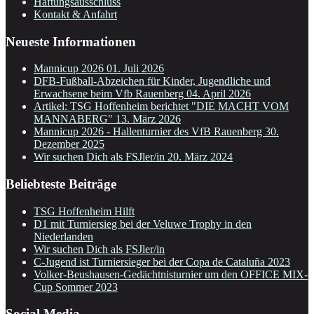
Haftungsausschluss
Kontakt & Anfahrt
Neueste Informationen
Mannicup 2026
01. Juli 2026
DFB-Fußball-Abzeichen für Kinder, Jugendliche und
Erwachsene beim Vfb Rauenberg
04. April 2026
Artikel: TSG Hoffenheim berichtet "DIE MACHT VOM
MANNABERG"
13. März 2026
Mannicup 2026 - Hallenturnier des VfB Rauenberg
30.
Dezember 2025
Wir suchen Dich als FSJler/in
20. März 2024
Beliebteste Beiträge
TSG Hoffenheim Hilft
D1 mit Turniersieg bei der Veluwe Trophy in den
Niederlanden
Wir suchen Dich als FSJler/in
C-Jugend ist Turniersieger bei der Copa de Cataluña 2023
Volker-Beushausen-Gedächtnisturnier um den OFFICE MIX-
Cup Sommer 2023
Social Media