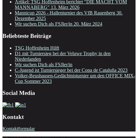
Artikel: TSG Hoffenheim berichtet "DIE MACHT VOM
MANNABERG"
13. März 2026
Mannicup 2026 - Hallenturnier des VfB Rauenberg
30.
Dezember 2025
Wir suchen Dich als FSJler/in
20. März 2024
Beliebteste Beiträge
TSG Hoffenheim Hilft
D1 mit Turniersieg bei der Veluwe Trophy in den
Niederlanden
Wir suchen Dich als FSJler/in
C-Jugend ist Turniersieger bei der Copa de Cataluña 2023
Volker-Beushausen-Gedächtnisturnier um den OFFICE MIX-
Cup Sommer 2023
Social Media
Kontakt
Kontaktformular