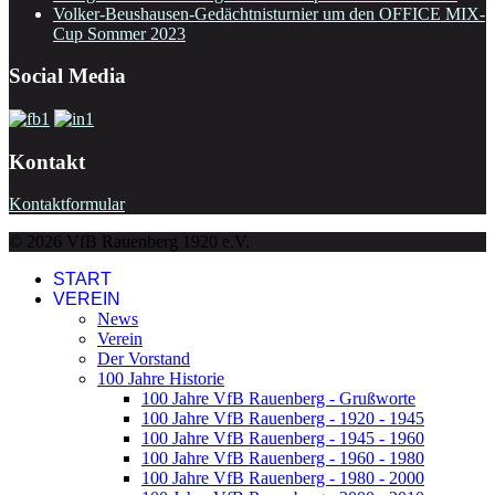
Volker-Beushausen-Gedächtnisturnier um den OFFICE MIX-
Cup Sommer 2023
Social Media
Kontakt
Kontaktformular
© 2026 VfB Rauenberg 1920 e.V.
START
VEREIN
News
Verein
Der Vorstand
100 Jahre Historie
100 Jahre VfB Rauenberg - Grußworte
100 Jahre VfB Rauenberg - 1920 - 1945
100 Jahre VfB Rauenberg - 1945 - 1960
100 Jahre VfB Rauenberg - 1960 - 1980
100 Jahre VfB Rauenberg - 1980 - 2000