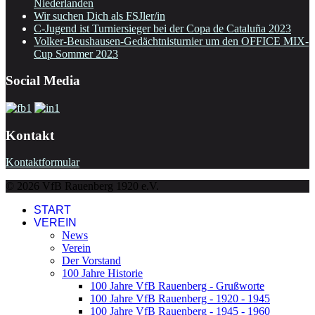
Niederlanden
Wir suchen Dich als FSJler/in
C-Jugend ist Turniersieger bei der Copa de Cataluña 2023
Volker-Beushausen-Gedächtnisturnier um den OFFICE MIX-
Cup Sommer 2023
Social Media
Kontakt
Kontaktformular
© 2026 VfB Rauenberg 1920 e.V.
START
VEREIN
News
Verein
Der Vorstand
100 Jahre Historie
100 Jahre VfB Rauenberg - Grußworte
100 Jahre VfB Rauenberg - 1920 - 1945
100 Jahre VfB Rauenberg - 1945 - 1960