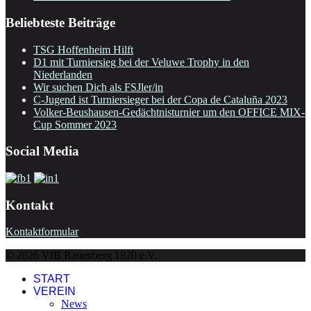
Beliebteste Beiträge
TSG Hoffenheim Hilft
D1 mit Turniersieg bei der Veluwe Trophy in den
Niederlanden
Wir suchen Dich als FSJler/in
C-Jugend ist Turniersieger bei der Copa de Cataluña 2023
Volker-Beushausen-Gedächtnisturnier um den OFFICE MIX-
Cup Sommer 2023
Social Media
Kontakt
Kontaktformular
© 2026 VfB Rauenberg 1920 e.V.
START
VEREIN
News