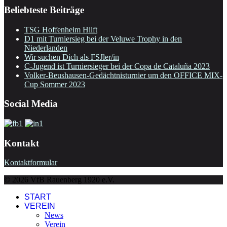
Beliebteste Beiträge
TSG Hoffenheim Hilft
D1 mit Turniersieg bei der Veluwe Trophy in den
Niederlanden
Wir suchen Dich als FSJler/in
C-Jugend ist Turniersieger bei der Copa de Cataluña 2023
Volker-Beushausen-Gedächtnisturnier um den OFFICE MIX-
Cup Sommer 2023
Social Media
Kontakt
Kontaktformular
© 2026 VfB Rauenberg 1920 e.V.
START
VEREIN
News
Verein