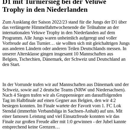
D1 mit Turniersieg bei der Veluwe
Trophy in den Niederlanden
Zum Ausklang der Saison 2022/23 stand für die Jungs der D1 über
das verlängerte Himmelfahrtwochenende die Teilnahme an der
internationalen Veluwe Trophy in den Niederlanden auf dem
Programm. Alle Jungs waren unheimlich aufgeregt und voller
Vorfreude auf das Turnier… sie wollten sich mit gleichaltrigen Jungs
aus anderen Ländern oder anderen Teilen Deutschlands messen. In
unserer Altersklasse gingen insgesamt 10 Mannschaften aus
Belgien, Tschechien, Dänemark, der Schweiz und Deutschland an
den Start.
In der Vorrunde trafen wir auf Mannschaften aus Dänemark und der
Schweiz, sowie auf 2 deutsche Teams (NRW und Niedersachsen).
Nach 4 Siegen trafen wir als Gruppensieger am darauffolgenden
Tag im Halbfinale auf einen Gegner aus Belgien, den wir 4:2
besiegen konnten. Im Finale wartete der Favorit vom 1. FC Lok
Stendal (immerhin Verbandsliga in Sachsen-Anhalt) auf uns. Mit
einer famosen Leistung und viel Einsatzfreude konnten wir das
Finale zur großen Freude aller mit 1:0 gewinnen - der Jubel kannte
entsprechend keine Grenzen…