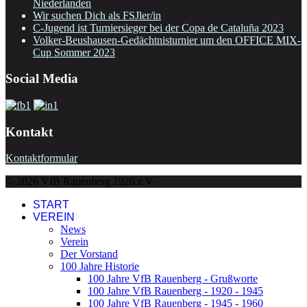
Niederlanden
Wir suchen Dich als FSJler/in
C-Jugend ist Turniersieger bei der Copa de Cataluña 2023
Volker-Beushausen-Gedächtnisturnier um den OFFICE MIX-
Cup Sommer 2023
Social Media
Kontakt
Kontaktformular
© 2026 VfB Rauenberg 1920 e.V.
START
VEREIN
News
Verein
Der Vorstand
100 Jahre Historie
100 Jahre VfB Rauenberg - Grußworte
100 Jahre VfB Rauenberg - 1920 - 1945
100 Jahre VfB Rauenberg - 1945 - 1960