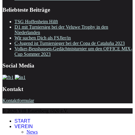
Beliebteste Beiträge
TSG Hoffenheim Hilft
D1 mit Turniersieg bei der Veluwe Trophy in den
Niederlanden
Wir suchen Dich als FSJler/in
C-Jugend ist Turniersieger bei der Copa de Cataluña 2023
Volker-Beushausen-Gedächtnisturnier um den OFFICE MIX-
Cup Sommer 2023
Social Media
Kontakt
Kontaktformular
© 2026 VfB Rauenberg 1920 e.V.
START
VEREIN
News