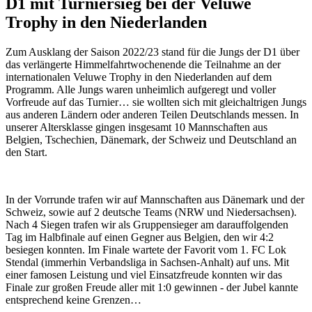
D1 mit Turniersieg bei der Veluwe
Trophy in den Niederlanden
Zum Ausklang der Saison 2022/23 stand für die Jungs der D1 über
das verlängerte Himmelfahrtwochenende die Teilnahme an der
internationalen Veluwe Trophy in den Niederlanden auf dem
Programm. Alle Jungs waren unheimlich aufgeregt und voller
Vorfreude auf das Turnier… sie wollten sich mit gleichaltrigen Jungs
aus anderen Ländern oder anderen Teilen Deutschlands messen. In
unserer Altersklasse gingen insgesamt 10 Mannschaften aus
Belgien, Tschechien, Dänemark, der Schweiz und Deutschland an
den Start.
In der Vorrunde trafen wir auf Mannschaften aus Dänemark und der
Schweiz, sowie auf 2 deutsche Teams (NRW und Niedersachsen).
Nach 4 Siegen trafen wir als Gruppensieger am darauffolgenden
Tag im Halbfinale auf einen Gegner aus Belgien, den wir 4:2
besiegen konnten. Im Finale wartete der Favorit vom 1. FC Lok
Stendal (immerhin Verbandsliga in Sachsen-Anhalt) auf uns. Mit
einer famosen Leistung und viel Einsatzfreude konnten wir das
Finale zur großen Freude aller mit 1:0 gewinnen - der Jubel kannte
entsprechend keine Grenzen…