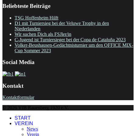
Beliebteste Beiträge
TSG Hoffenheim Hilft
D1 mit Turniersieg bei der Veluwe Trophy in den
Niederlanden
Wir suchen Dich als FSJler/in
C-Jugend ist Turniersieger bei der Copa de Cataluña 2023
Volker-Beushausen-Gedächtnisturnier um den OFFICE MIX-
Cup Sommer 2023
Social Media
Kontakt
Kontaktformular
© 2026 VfB Rauenberg 1920 e.V.
START
VEREIN
News
Verein