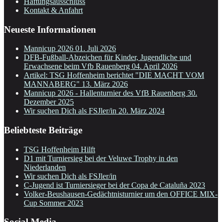
Haftungsausschluss
Kontakt & Anfahrt
Neueste Informationen
Mannicup 2026
01. Juli 2026
DFB-Fußball-Abzeichen für Kinder, Jugendliche und
Erwachsene beim Vfb Rauenberg
04. April 2026
Artikel: TSG Hoffenheim berichtet "DIE MACHT VOM
MANNABERG"
13. März 2026
Mannicup 2026 - Hallenturnier des VfB Rauenberg
30.
Dezember 2025
Wir suchen Dich als FSJler/in
20. März 2024
Beliebteste Beiträge
TSG Hoffenheim Hilft
D1 mit Turniersieg bei der Veluwe Trophy in den
Niederlanden
Wir suchen Dich als FSJler/in
C-Jugend ist Turniersieger bei der Copa de Cataluña 2023
Volker-Beushausen-Gedächtnisturnier um den OFFICE MIX-
Cup Sommer 2023
Social Media