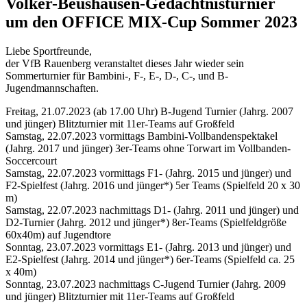
Volker-Beushausen-Gedächtnisturnier
um den OFFICE MIX-Cup Sommer 2023
Liebe Sportfreunde,
der VfB Rauenberg veranstaltet dieses Jahr wieder sein
Sommerturnier für Bambini-, F-, E-, D-, C-, und B-
Jugendmannschaften.
Freitag, 21.07.2023 (ab 17.00 Uhr) B-Jugend Turnier (Jahrg. 2007
und jünger) Blitzturnier mit 11er-Teams auf Großfeld
Samstag, 22.07.2023 vormittags Bambini-Vollbandenspektakel
(Jahrg. 2017 und jünger) 3er-Teams ohne Torwart im Vollbanden-
Soccercourt
Samstag, 22.07.2023 vormittags F1- (Jahrg. 2015 und jünger) und
F2-Spielfest (Jahrg. 2016 und jünger*) 5er Teams (Spielfeld 20 x 30
m)
Samstag, 22.07.2023 nachmittags D1- (Jahrg. 2011 und jünger) und
D2-Turnier (Jahrg. 2012 und jünger*) 8er-Teams (Spielfeldgröße
60x40m) auf Jugendtore
Sonntag, 23.07.2023 vormittags E1- (Jahrg. 2013 und jünger) und
E2-Spielfest (Jahrg. 2014 und jünger*) 6er-Teams (Spielfeld ca. 25
x 40m)
Sonntag, 23.07.2023 nachmittags C-Jugend Turnier (Jahrg. 2009
und jünger) Blitzturnier mit 11er-Teams auf Großfeld