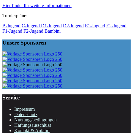
Hier findet Ihr weitere Informationen
Turnierpläne:
B-Jugend
C-Jugend
D1-Jugend
D2-Jugend
E1-Jugend
E2-Jugend
F1-Jugend
F2-Jugend
Bambini
Unsere Sponsoren
Service
Impressum
Datenschutz
Nutzungsbedingungen
Haftungsausschluss
Kontakt & Anfahrt