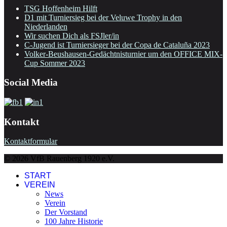
TSG Hoffenheim Hilft
D1 mit Turniersieg bei der Veluwe Trophy in den
Niederlanden
Wir suchen Dich als FSJler/in
C-Jugend ist Turniersieger bei der Copa de Cataluña 2023
Volker-Beushausen-Gedächtnisturnier um den OFFICE MIX-
Cup Sommer 2023
Social Media
Kontakt
Kontaktformular
© 2026 VfB Rauenberg 1920 e.V.
START
VEREIN
News
Verein
Der Vorstand
100 Jahre Historie