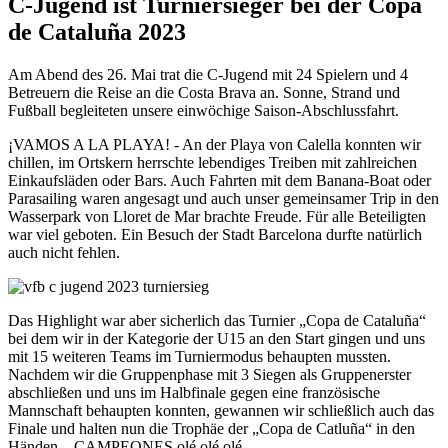
C-Jugend ist Turniersieger bei der Copa
de Cataluña 2023
Am Abend des 26. Mai trat die C-Jugend mit 24 Spielern und 4
Betreuern die Reise an die Costa Brava an. Sonne, Strand und
Fußball begleiteten unsere einwöchige Saison-Abschlussfahrt.
¡VAMOS A LA PLAYA! - An der Playa von Calella konnten wir
chillen, im Ortskern herrschte lebendiges Treiben mit zahlreichen
Einkaufsläden oder Bars. Auch Fahrten mit dem Banana-Boat oder
Parasailing waren angesagt und auch unser gemeinsamer Trip in den
Wasserpark von Lloret de Mar brachte Freude. Für alle Beteiligten
war viel geboten. Ein Besuch der Stadt Barcelona durfte natürlich
auch nicht fehlen.
Das Highlight war aber sicherlich das Turnier „Copa de Cataluña“
bei dem wir in der Kategorie der U15 an den Start gingen und uns
mit 15 weiteren Teams im Turniermodus behaupten mussten.
Nachdem wir die Gruppenphase mit 3 Siegen als Gruppenerster
abschließen und uns im Halbfinale gegen eine französische
Mannschaft behaupten konnten, gewannen wir schließlich auch das
Finale und halten nun die Trophäe der „Copa de Catluña“ in den
Händen – CAMPEONES olé olé olé