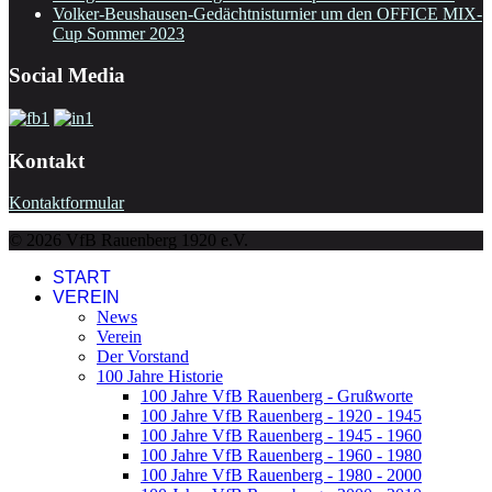
Volker-Beushausen-Gedächtnisturnier um den OFFICE MIX-
Cup Sommer 2023
Social Media
Kontakt
Kontaktformular
© 2026 VfB Rauenberg 1920 e.V.
START
VEREIN
News
Verein
Der Vorstand
100 Jahre Historie
100 Jahre VfB Rauenberg - Grußworte
100 Jahre VfB Rauenberg - 1920 - 1945
100 Jahre VfB Rauenberg - 1945 - 1960
100 Jahre VfB Rauenberg - 1960 - 1980
100 Jahre VfB Rauenberg - 1980 - 2000