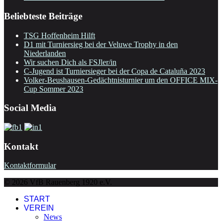
Beliebteste Beiträge
TSG Hoffenheim Hilft
D1 mit Turniersieg bei der Veluwe Trophy in den
Niederlanden
Wir suchen Dich als FSJler/in
C-Jugend ist Turniersieger bei der Copa de Cataluña 2023
Volker-Beushausen-Gedächtnisturnier um den OFFICE MIX-
Cup Sommer 2023
Social Media
Kontakt
Kontaktformular
© 2026 VfB Rauenberg 1920 e.V.
START
VEREIN
News