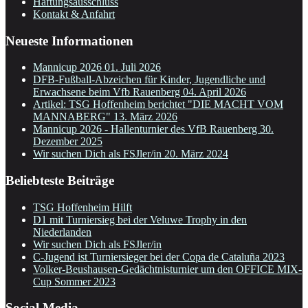
Haftungsausschluss
Kontakt & Anfahrt
Neueste Informationen
Mannicup 2026
01. Juli 2026
DFB-Fußball-Abzeichen für Kinder, Jugendliche und
Erwachsene beim Vfb Rauenberg
04. April 2026
Artikel: TSG Hoffenheim berichtet "DIE MACHT VOM
MANNABERG"
13. März 2026
Mannicup 2026 - Hallenturnier des VfB Rauenberg
30.
Dezember 2025
Wir suchen Dich als FSJler/in
20. März 2024
Beliebteste Beiträge
TSG Hoffenheim Hilft
D1 mit Turniersieg bei der Veluwe Trophy in den
Niederlanden
Wir suchen Dich als FSJler/in
C-Jugend ist Turniersieger bei der Copa de Cataluña 2023
Volker-Beushausen-Gedächtnisturnier um den OFFICE MIX-
Cup Sommer 2023
Social Media