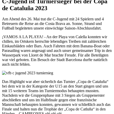
C-Jugend ist Turniersieger bei der Copa
de Cataluña 2023
Am Abend des 26. Mai trat die C-Jugend mit 24 Spielern und 4
Betreuern die Reise an die Costa Brava an. Sonne, Strand und
Fußball begleiteten unsere einwöchige Saison-Abschlussfahrt.
¡VAMOS A LA PLAYA! - An der Playa von Calella konnten wir
chillen, im Ortskern herrschte lebendiges Treiben mit zahlreichen
Einkaufsläden oder Bars. Auch Fahrten mit dem Banana-Boat oder
Parasailing waren angesagt und auch unser gemeinsamer Trip in den
Wasserpark von Lloret de Mar brachte Freude. Für alle Beteiligten
war viel geboten. Ein Besuch der Stadt Barcelona durfte natürlich
auch nicht fehlen.
Das Highlight war aber sicherlich das Turnier „Copa de Cataluña“
bei dem wir in der Kategorie der U15 an den Start gingen und uns
mit 15 weiteren Teams im Turniermodus behaupten mussten.
Nachdem wir die Gruppenphase mit 3 Siegen als Gruppenerster
abschließen und uns im Halbfinale gegen eine französische
Mannschaft behaupten konnten, gewannen wir schließlich auch das
Finale und halten nun die Trophäe der „Copa de Catluña“ in den
Händen – CAMPEONES olé olé olé