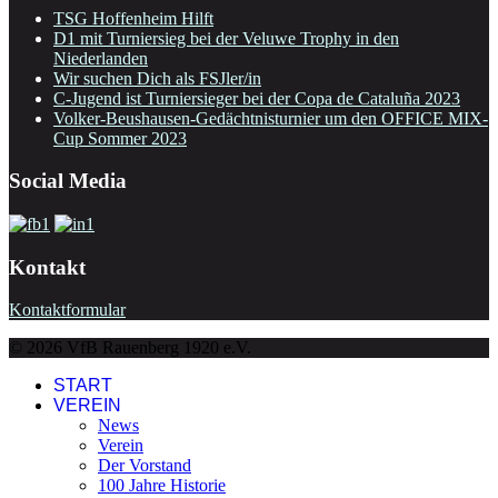
TSG Hoffenheim Hilft
D1 mit Turniersieg bei der Veluwe Trophy in den
Niederlanden
Wir suchen Dich als FSJler/in
C-Jugend ist Turniersieger bei der Copa de Cataluña 2023
Volker-Beushausen-Gedächtnisturnier um den OFFICE MIX-
Cup Sommer 2023
Social Media
Kontakt
Kontaktformular
© 2026 VfB Rauenberg 1920 e.V.
START
VEREIN
News
Verein
Der Vorstand
100 Jahre Historie