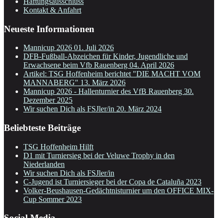
Haftungsausschluss
Kontakt & Anfahrt
Neueste Informationen
Mannicup 2026
01. Juli 2026
DFB-Fußball-Abzeichen für Kinder, Jugendliche und
Erwachsene beim Vfb Rauenberg
04. April 2026
Artikel: TSG Hoffenheim berichtet "DIE MACHT VOM
MANNABERG"
13. März 2026
Mannicup 2026 - Hallenturnier des VfB Rauenberg
30.
Dezember 2025
Wir suchen Dich als FSJler/in
20. März 2024
Beliebteste Beiträge
TSG Hoffenheim Hilft
D1 mit Turniersieg bei der Veluwe Trophy in den
Niederlanden
Wir suchen Dich als FSJler/in
C-Jugend ist Turniersieger bei der Copa de Cataluña 2023
Volker-Beushausen-Gedächtnisturnier um den OFFICE MIX-
Cup Sommer 2023
Social Media