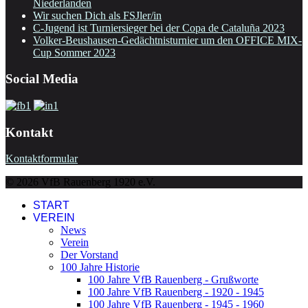
Niederlanden
Wir suchen Dich als FSJler/in
C-Jugend ist Turniersieger bei der Copa de Cataluña 2023
Volker-Beushausen-Gedächtnisturnier um den OFFICE MIX-
Cup Sommer 2023
Social Media
Kontakt
Kontaktformular
© 2026 VfB Rauenberg 1920 e.V.
START
VEREIN
News
Verein
Der Vorstand
100 Jahre Historie
100 Jahre VfB Rauenberg - Grußworte
100 Jahre VfB Rauenberg - 1920 - 1945
100 Jahre VfB Rauenberg - 1945 - 1960