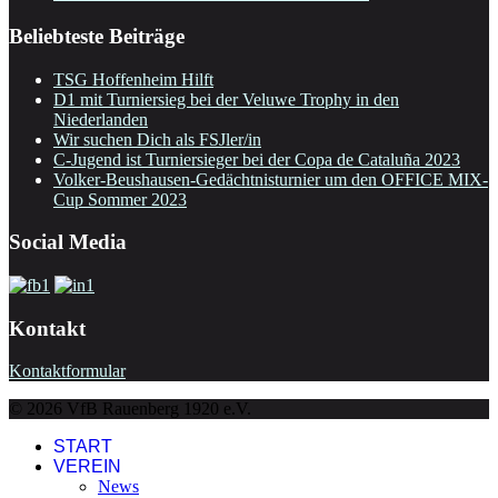
Beliebteste Beiträge
TSG Hoffenheim Hilft
D1 mit Turniersieg bei der Veluwe Trophy in den
Niederlanden
Wir suchen Dich als FSJler/in
C-Jugend ist Turniersieger bei der Copa de Cataluña 2023
Volker-Beushausen-Gedächtnisturnier um den OFFICE MIX-
Cup Sommer 2023
Social Media
Kontakt
Kontaktformular
© 2026 VfB Rauenberg 1920 e.V.
START
VEREIN
News