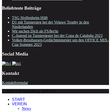
Beliebteste Beiträge
TSG Hoffenheim Hilft
D1 mit Turniersieg bei der Veluwe Trophy in den
Niederlanden
Wir suchen Dich als FSJler/in
C-Jugend ist Turniersieger bei der Copa de Cataluña 2023
Volker-Beushausen-Gedächtnisturnier um den OFFICE MIX-
Cup Sommer 2023
Social Media
Kontakt
Kontaktformular
© 2026 VfB Rauenberg 1920 e.V.
START
VEREIN
News