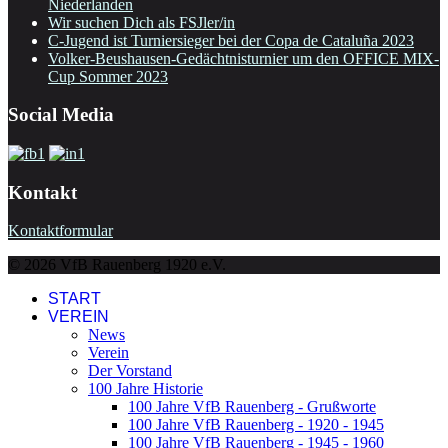
Niederlanden
Wir suchen Dich als FSJler/in
C-Jugend ist Turniersieger bei der Copa de Cataluña 2023
Volker-Beushausen-Gedächtnisturnier um den OFFICE MIX-
Cup Sommer 2023
Social Media
Kontakt
Kontaktformular
© 2026 VfB Rauenberg 1920 e.V.
START
VEREIN
News
Verein
Der Vorstand
100 Jahre Historie
100 Jahre VfB Rauenberg - Grußworte
100 Jahre VfB Rauenberg - 1920 - 1945
100 Jahre VfB Rauenberg - 1945 - 1960